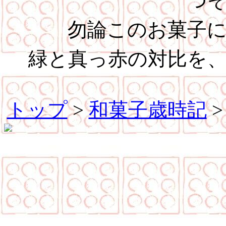
つ
勿論このお菓子
緑と真っ赤の対比を
トップ
>
和菓子歳時記