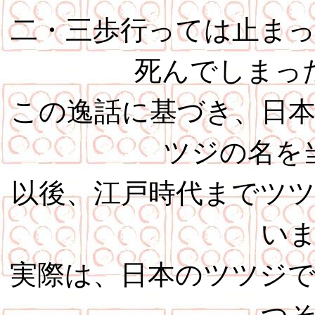
二・三歩行っては止ま
死んでしまっ
この逸話に基づき、日
ツジの名を
以後、江戸時代までツ
い
実際は、日本のツツジ