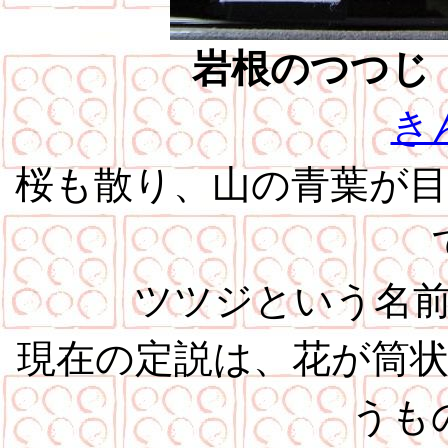
岩根のつつじ
き
桜も散り、山の青葉が
ツツジという名
現在の定説は、花が筒
うも