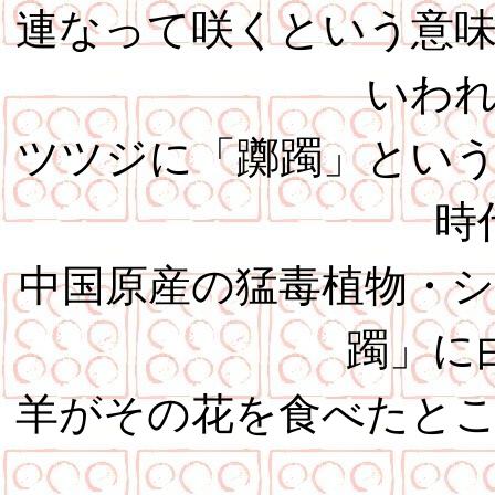
連なって咲くという意
いわ
ツツジに「躑躅」とい
時
中国原産の猛毒植物・
躅」に
羊がその花を食べたと