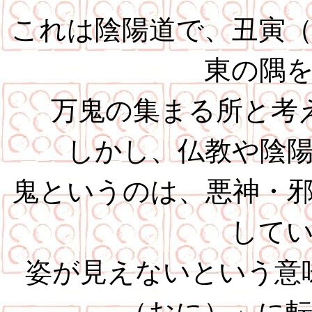
これは陰陽道で、丑寅
東の隅
万鬼の集まる所と考
しかし、仏教や陰
鬼というのは、悪神・
して
姿が見えないという意