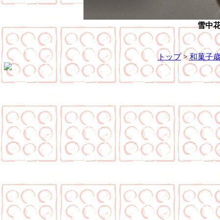
雪中
トップ
>
和菓子