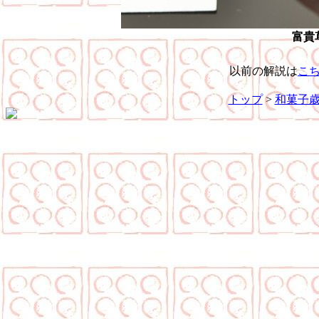
富貴
以前の解説は
こ
トップ
>
和菓子